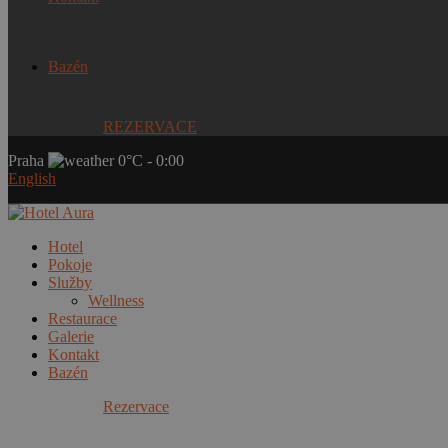
Bazén
REZERVACE
Praha
0°C
-
0:00
English
Hotel
Pokoje
Služby
Wellness
Restaurace
Galerie
Kontakt
Bazén
Rezervace