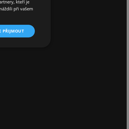
tnery, kteří je
máždili při vašem
E PŘIJMOUT