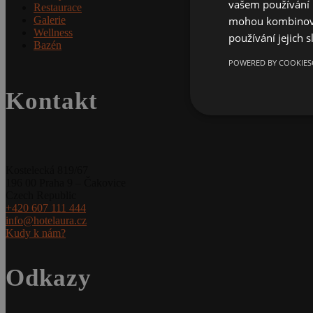
vašem používání n
Restaurace
mohou kombinovat
Galerie
Wellness
používání jejich 
Bazén
POWERED BY COOKIES
Kontakt
Kostelecká 819/67
196 00 Praha 9 – Čakovice
Czech Republic
+420 607 111 444
info@hotelaura.cz
Kudy k nám?
Odkazy