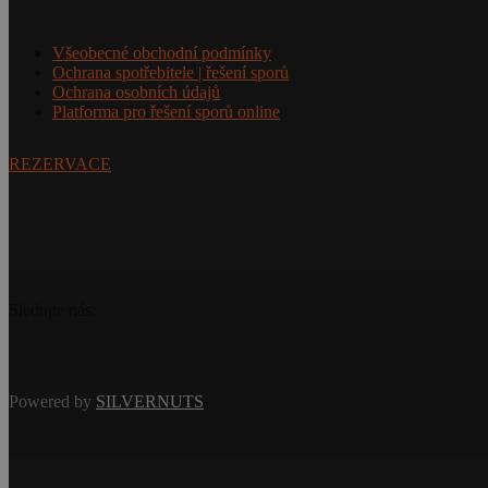
Všeobecné obchodní podmínky
Ochrana spotřebitele | řešení sporů
Ochrana osobních údajů
Platforma pro řešení sporů online
REZERVACE
Sledujte nás:
Powered by
SILVERNUTS