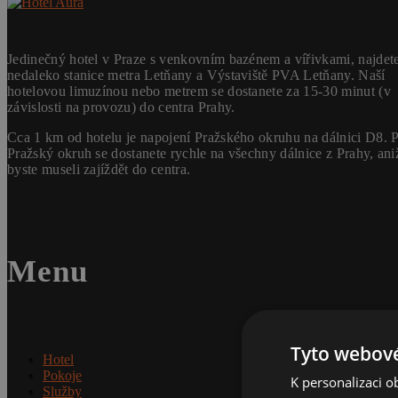
Jedinečný hotel v Praze s venkovním bazénem a vířivkami, najdet
nedaleko stanice metra Letňany a Výstaviště PVA Letňany. Naší
hotelovou limuzínou nebo metrem se dostanete za 15-30 minut (v
závislosti na provozu) do centra Prahy.
Cca 1 km od hotelu je napojení Pražského okruhu na dálnici D8. P
Pražský okruh se dostanete rychle na všechny dálnice z Prahy, ani
byste museli zajíždět do centra.
Menu
Tyto webové
Hotel
Pokoje
K personalizaci 
Služby