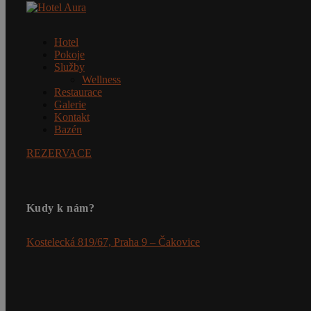
Hotel
Pokoje
Služby
Wellness
Restaurace
Galerie
Kontakt
Bazén
REZERVACE
Kudy k nám?
Kostelecká 819/67, Praha 9 – Čakovice